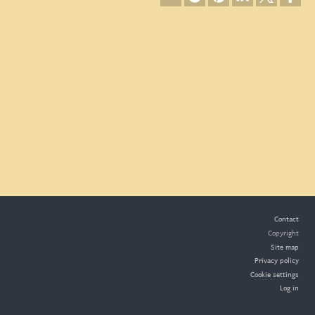
Footer
Contact
Copyright
Site map
Privacy policy
Cookie settings
Log in