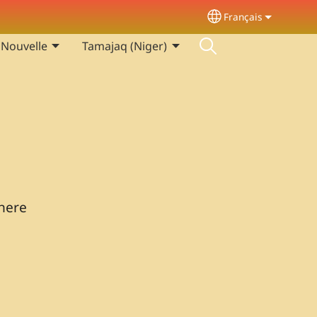
Français
Select your langu
 Nouvelle
Tamajaq (Niger)
enere