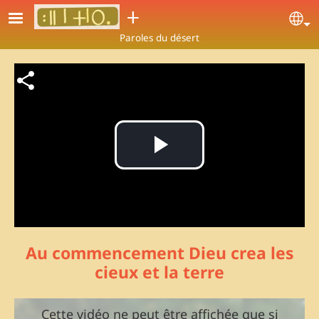
Aller au contenu principal
ⵜ
Se
Paroles du désert
Fichier vidéo
Lire
la
vidéo
Au commencement Dieu crea les
cieux et la terre
Cette vidéo ne peut être affichée que si